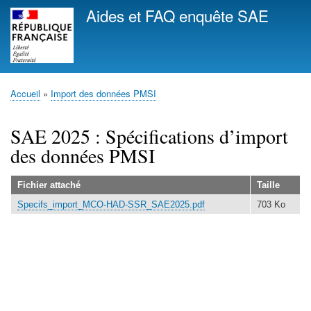
Aller
Aides et FAQ enquête SAE
au
contenu
principal
Accueil
Import des données PMSI
Fil
d'Ariane
SAE 2025 : Spécifications d’import
des données PMSI
Fichier attaché
Taille
Specifs_import_MCO-HAD-SSR_SAE2025.pdf
703 Ko