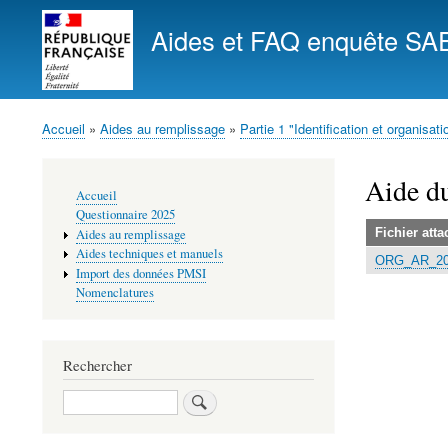
Aides et FAQ enquête SA
Accueil
Aides au remplissage
Partie 1 "Identification et organisati
Fil
d'Ariane
Aide d
Navigation
Accueil
principale
Questionnaire 2025
Fichier atta
Aides au remplissage
Aides techniques et manuels
ORG_AR_20
Import des données PMSI
Nomenclatures
Rechercher
Rechercher