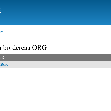
Aller
E
au
contenu
principal
on"
u bordereau ORG
ché
25.pdf