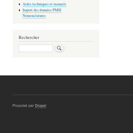
Aides techniques et manuels
Import des données PMSI
Nomenclatures
Rechercher
Rechercher
Propulsé par
Drupal