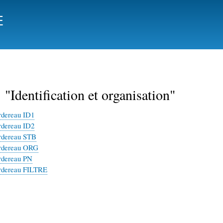
Aller
E
au
contenu
principal
1 "Identification et organisation"
rdereau ID1
rdereau ID2
rdereau STB
ordereau ORG
rdereau PN
rdereau FILTRE