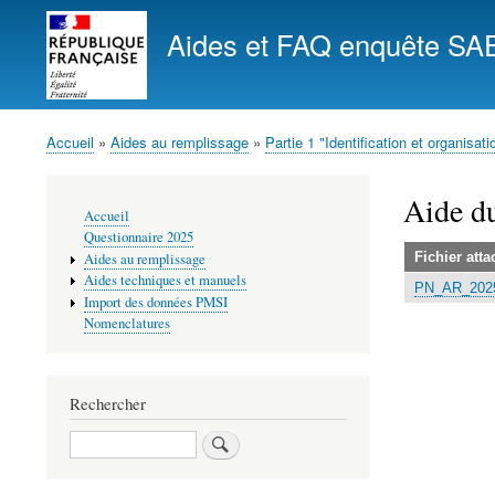
Aides et FAQ enquête SA
Accueil
Aides au remplissage
Partie 1 "Identification et organisati
Fil
d'Ariane
Aide d
Navigation
Accueil
principale
Questionnaire 2025
Fichier atta
Aides au remplissage
Aides techniques et manuels
PN_AR_2025
Import des données PMSI
Nomenclatures
Rechercher
Rechercher